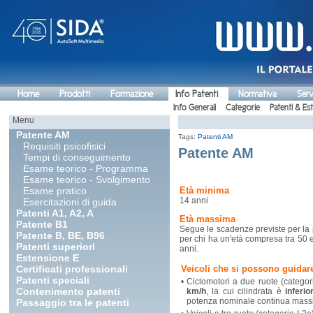
Home
Prodotti
Formazione
Info Patenti
Normativa
Serv
Info Generali
Categorie
Patenti & Es
Menu
Patente AM
Tags:
Patenti AM
Requisiti psicofisici
Patente AM
Tempi di conseguimento
Esame teorico - Programma
Esame teorico - Svolgimento
Esame pratico
Età minima
14 anni
Esercitazioni di guida
Patenti A1, A2, A
Età massima
Patente B1
Segue le scadenze previste per la p
Patente B, BE, B96
per chi ha un'età compresa tra 50 e
Patenti superiori
anni.
Estensione E
Certificati professionali
Veicoli che si possono guidar
Patenti speciali
•
Ciclomotori a due ruote (catego
Contenimento patenti
km/h
, la cui cilindrata è
inferi
potenza nominale continua massima
Passaggio tra le patenti