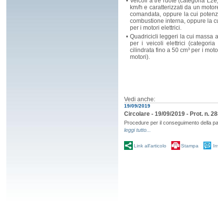
•
Veicoli a tre ruote (categoria L
km/h e caratterizzati da un motor
comandata, oppure la cui potenza
combustione interna, oppure la 
per i motori elettrici.
•
Quadricicli leggeri la cui massa 
per i veicoli elettrici (catego
cilindrata fino a 50 cm³ per i mot
motori).
Vedi anche:
19/09/2019
Circolare - 19/09/2019 - Prot. n.
Procedure per il conseguimento della pa
leggi tutto...
Link all'articolo
Stampa
In